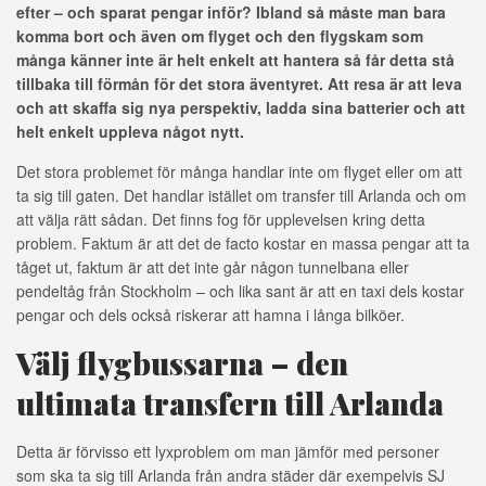
efter – och sparat pengar inför? Ibland så måste man bara
komma bort och även om flyget och den flygskam som
många känner inte är helt enkelt att hantera så får detta stå
tillbaka till förmån för det stora äventyret. Att resa är att leva
och att skaffa sig nya perspektiv, ladda sina batterier och att
helt enkelt uppleva något nytt.
Det stora problemet för många handlar inte om flyget eller om att
ta sig till gaten. Det handlar istället om transfer till Arlanda och om
att välja rätt sådan. Det finns fog för upplevelsen kring detta
problem. Faktum är att det de facto kostar en massa pengar att ta
tåget ut, faktum är att det inte går någon tunnelbana eller
pendeltåg från Stockholm – och lika sant är att en taxi dels kostar
pengar och dels också riskerar att hamna i långa bilköer.
Välj flygbussarna – den
ultimata transfern till Arlanda
Detta är förvisso ett lyxproblem om man jämför med personer
som ska ta sig till Arlanda från andra städer där exempelvis SJ