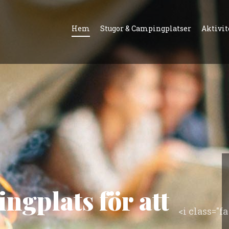
Hem
Stugor & Campingplatser
Aktivit
ingplats för att
<i class="f