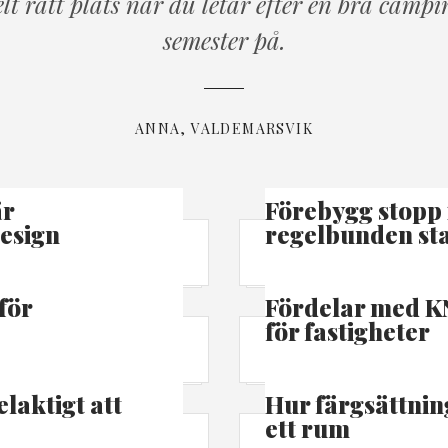
lt rätt plats när du letar efter en bra campi
semester på.
ANNA, VALDEMARSVIK
är
Förebygg stopp 
design
regelbunden sta
för
Fördelar med K
för fastigheter
elaktigt att
Hur färgsättnin
ett rum