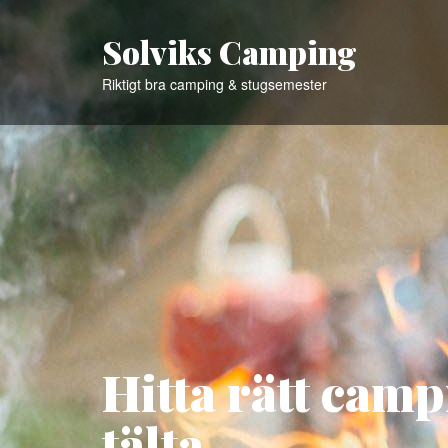
Solviks Camping
Riktigt bra camping & stugsemester
Hitta rätt camp
tälta