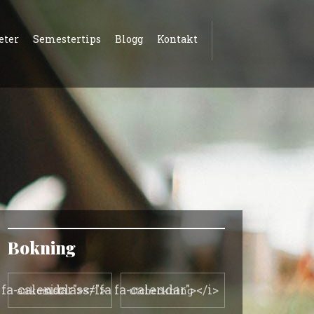
eter
Semestertips
Blogg
Kontakt
Bokning
a fa-calendar"></i>
<i class="fa fa-calendar"></i>