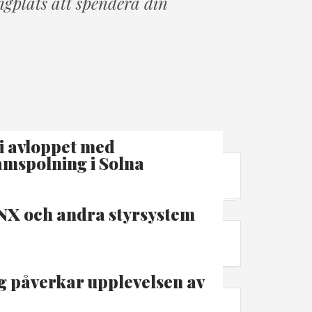
ngplats att spendera din
i avloppet med
mspolning i Solna
NX och andra styrsystem
g påverkar upplevelsen av