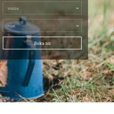
vuxna
rum
Boka nu