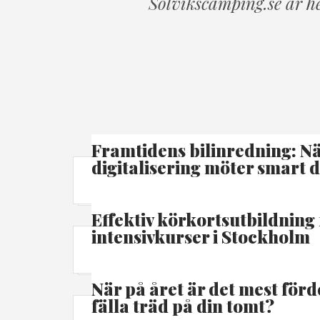
Solvikscamping.se är he
Framtidens bilinredning: N
digitalisering möter smart 
Effektiv körkortsutbildning 
intensivkurser i Stockholm
När på året är det mest förd
fälla träd på din tomt?